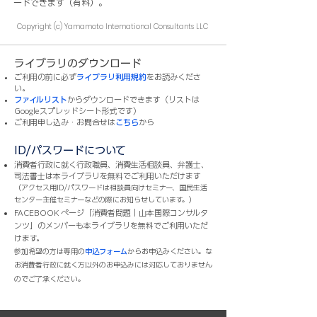
ードできます（有料）。
Copyright (c) Yamamoto International Consultants LLC
ライブラリのダウンロード​
ご利用の前に必ず
ライブラリ利用規約
をお読みくださ
い。
ファイルリスト
からダウンロードできます（リストは
Googleスプレッドシート形式です）
​​ご利用申し込み・お問合せは
こちら
から
ID/パスワードについて
消費者行政に就く行政職員、消費生活相談員、弁護士、
司法書士は本ライブラリを無料でご利用いただけます
（
アクセス用ID/パスワードは相談員向けセミナー、国民生活
センター主催セミナーなどの際にお知らせしています。）​
FACEBOOK ページ「消費者問題｜山本国際コンサルタ
ンツ」のメンバーも本ライブラリを無料でご利用いただ
けます。
参加希望の方は専用の
申込フォーム
からお申込みください。な
お消費者行政に就く方以外のお申込みには対応しておりません
のでご了承ください。