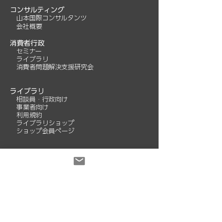
コンサルティング
山本国際コンサルタンツ
​
会社概要
消費者行政
セミナー
​
ライブラリ
​
消費者問題解決支援研究会
ライブラリ
相談員・行政向け
​
事業者向け
​
利用規約
ライブラリショップ
​
ショップ会員ページ
大学生
​ 明治学院大学
​
学外ゼミ
その他
お問合せ
ENGLISH