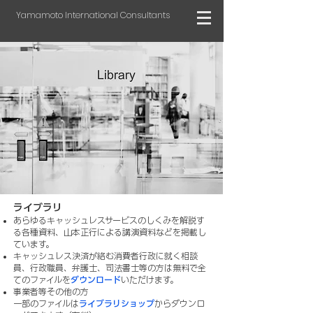
Yamamoto International Consultants
ライブラリ
あらゆるキャッシュレスサービスのしくみを解説す
る各種資料、​山本正行による講演資料などを掲載し
ています。
キャッシュレス決済が絡む消費者行政に就く相談
員、行政職員、弁護士、司法書士等の方は無料で全
てのファイルを
ダウンロード
いただけます。
事業者等その他の方
一部のファイルは
ライブラリショップ
からダウンロ