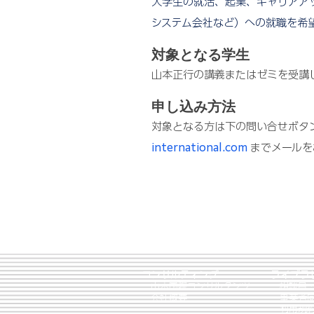
大学生の就活、起業、キャリアア
システム会社など）への就職を希
対象となる学生
山本正行の講義またはゼミを受講
申し込み方法
対象となる方は下の問い合せボタ
international.com
までメールを
コンサルティング
ライブラ
山本国際コンサルタンツ
相談員・
​
事業者
​
会社概要
​
利用規