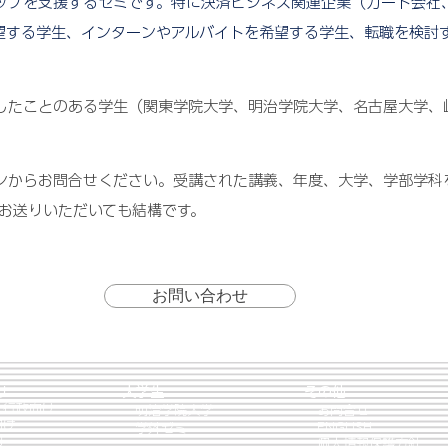
ップを支援するゼミです。特に決済ビジネス関連企業（カード会社
望する学生、インターンやアルバイトを希望する学生、転職を検討
したことのある学生（関東学院大学、明治学院大学、名古屋大学、
ンからお問合せください。受講された講義、年度、大学、学部学科
お送りいただいても結構です。
お問い合わせ
リ
大学生
その他
行政向け
​ 明治学院大学
お問合せ
向け
ENGLISH
​
学外ゼミ
約
個人情報保護方針