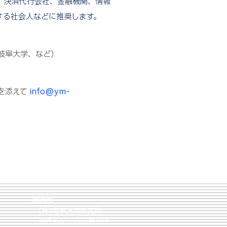
、決済代行会社、金融機関、情報
する社会人などに推奨します。
岐阜大学、など）
を添えて
info@ym-
提携先
(株)電子決済研究所
現代ビジネス法研究所